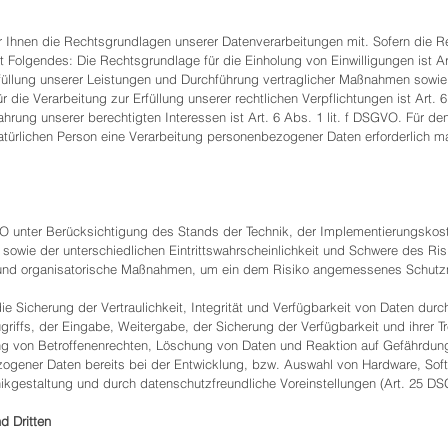
Ihnen die Rechtsgrundlagen unserer Datenverarbeitungen mit. Sofern die R
t Folgendes: Die Rechtsgrundlage für die Einholung von Einwilligungen ist Ar
rfüllung unserer Leistungen und Durchführung vertraglicher Maßnahmen sowie
 die Verarbeitung zur Erfüllung unserer rechtlichen Verpflichtungen ist Art. 
rung unserer berechtigten Interessen ist Art. 6 Abs. 1 lit. f DSGVO. Für de
atürlichen Person eine Verarbeitung personenbezogener Daten erforderlich ma
O unter Berücksichtigung des Stands der Technik, der Implementierungskos
wie der unterschiedlichen Eintrittswahrscheinlichkeit und Schwere des Risi
e und organisatorische Maßnahmen, um ein dem Risiko angemessenes Schutzn
Sicherung der Vertraulichkeit, Integrität und Verfügbarkeit von Daten dur
griffs, der Eingabe, Weitergabe, der Sicherung der Verfügbarkeit und ihrer 
ng von Betroffenenrechten, Löschung von Daten und Reaktion auf Gefährdung
ogener Daten bereits bei der Entwicklung, bzw. Auswahl von Hardware, Sof
kgestaltung und durch datenschutzfreundliche Voreinstellungen (Art. 25 D
d Dritten