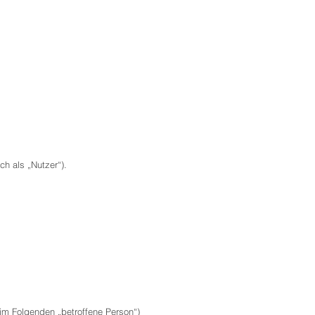
h als „Nutzer“).
 (im Folgenden „betroffene Person“)