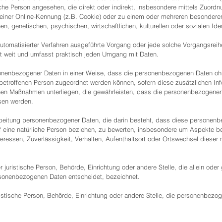
ürliche Person angesehen, die direkt oder indirekt, insbesondere mittels Zuo
einer Online-Kennung (z.B. Cookie) oder zu einem oder mehreren besonderen
, genetischen, psychischen, wirtschaftlichen, kulturellen oder sozialen Iden
e automatisierter Verfahren ausgeführte Vorgang oder jede solche Vorgangsr
t weit und umfasst praktisch jeden Umgang mit Daten.
onenbezogener Daten in einer Weise, dass die personenbezogenen Daten oh
n betroffenen Person zugeordnet werden können, sofern diese zusätzlichen In
en Maßnahmen unterliegen, die gewährleisten, dass die personenbezogenen Da
esen werden.
erarbeitung personenbezogener Daten, die darin besteht, dass diese person
 eine natürliche Person beziehen, zu bewerten, insbesondere um Aspekte bezü
eressen, Zuverlässigkeit, Verhalten, Aufenthaltsort oder Ortswechsel dieser 
der juristische Person, Behörde, Einrichtung oder andere Stelle, die allein od
rsonenbezogenen Daten entscheidet, bezeichnet.
juristische Person, Behörde, Einrichtung oder andere Stelle, die personenbez