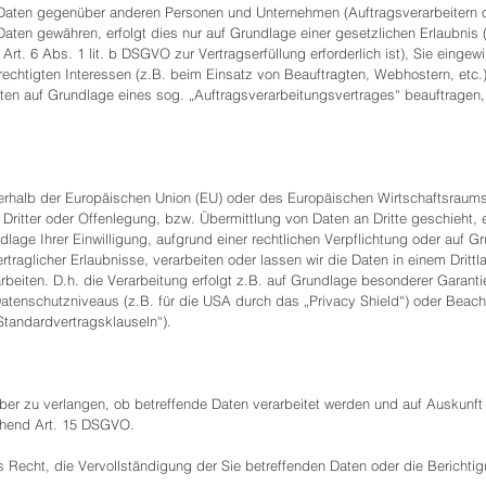
Daten gegenüber anderen Personen und Unternehmen (Auftragsverarbeitern ode
 Daten gewähren, erfolgt dies nur auf Grundlage einer gesetzlichen Erlaubnis
Art. 6 Abs. 1 lit. b DSGVO zur Vertragserfüllung erforderlich ist), Sie eingewi
rechtigten Interessen (z.B. beim Einsatz von Beauftragten, Webhostern, etc.)
Daten auf Grundlage eines sog. „Auftragsverarbeitungsvertrages“ beauftragen
ußerhalb der Europäischen Union (EU) oder des Europäischen Wirtschaftsraum
tter oder Offenlegung, bzw. Übermittlung von Daten an Dritte geschieht, erf
undlage Ihrer Einwilligung, aufgrund einer rechtlichen Verpflichtung oder auf 
ertraglicher Erlaubnisse, verarbeiten oder lassen wir die Daten in einem Drit
eiten. D.h. die Verarbeitung erfolgt z.B. auf Grundlage besonderer Garantien
tenschutzniveaus (z.B. für die USA durch das „Privacy Shield“) oder Beachtu
Standardvertragsklauseln“).
er zu verlangen, ob betreffende Daten verarbeitet werden und auf Auskunft 
chend Art. 15 DSGVO.
echt, die Vervollständigung der Sie betreffenden Daten oder die Berichtigu